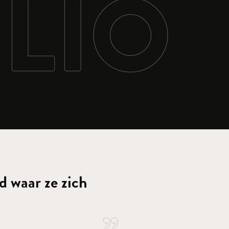
LIO
 waar ze zich