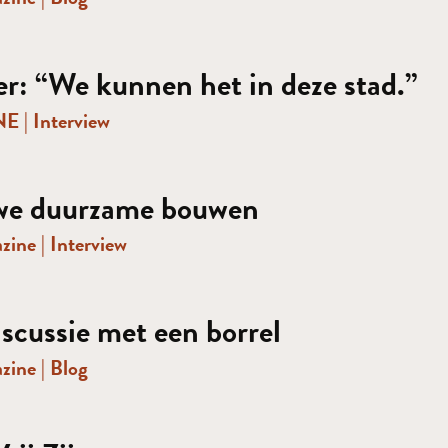
: “We kunnen het in deze stad.”
NNE
|
Interview
we duurzame bouwen
azine
|
Interview
scussie met een borrel
azine
|
Blog