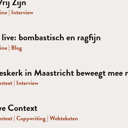
rij Zijn
ine
|
Interview
 live: bombastisch en ragfijn
ine
|
Blog
skerk in Maastricht beweegt mee m
ntext
|
Interview
e Context
ntext
|
Copywriting
|
Webteksten