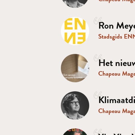
Ron Meyer
Stadsgids E
Het nieu
Chapeau Mag
Klimaatdi
Chapeau Mag