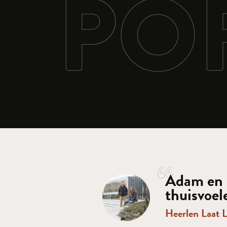
PO
Adam en N
thuisvoel
Heerlen Laat 