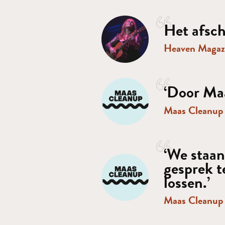
Het afsch
Heaven Magaz
Portfoli
‘Door Maa
Maas Cleanu
‘We staan
gesprek t
lossen.’
Maas Cleanu