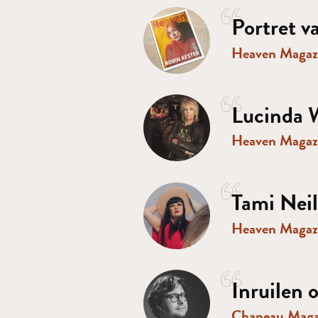
Portret 
Heaven Magaz
Lucinda W
Heaven Magaz
Tami Nei
Heaven Magaz
Inruilen 
Chapeau Mag