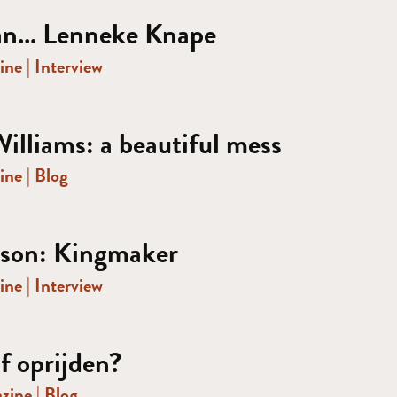
van… Lenneke Knape
ine
|
Interview
illiams: a beautiful mess
ine
|
Blog
lson: Kingmaker
ine
|
Interview
of oprijden?
azine
|
Blog