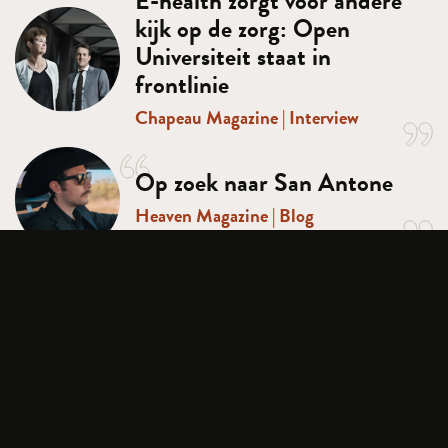
E-health zorgt voor andere
kijk op de zorg: Open
Universiteit staat in
frontlinie
Chapeau Magazine
|
Interview
Op zoek naar San Antone
Heaven Magazine
|
Blog
Meer waardering voor
vakmensen
Chapeau Magazine
|
Interview
Drijven op een zee van
Heerlen